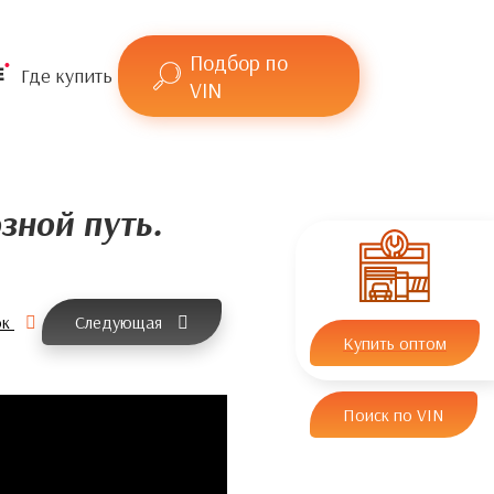
Подбор по
Где купить
VIN
зной путь.
ок
Следующая
Купить оптом
Поиск по VIN