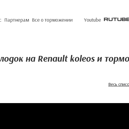
с
Партнерам
Все о торможении
Youtube
лодок на Renault koleos и тормо
Весь спис